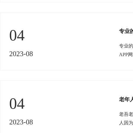
04
专业
专业
2023-08
APP
服务
购
不同
04
老年人
老吾
2023-08
人因
地政