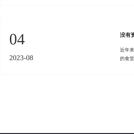
提升
04
没有资
近年
2023-08
的食
大全