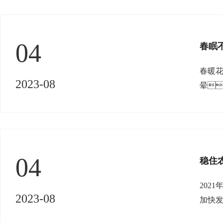
04
春眠不
春暖花
2023-08
晕
呢
困
04
稳住
202
2023-08
加快
本盘